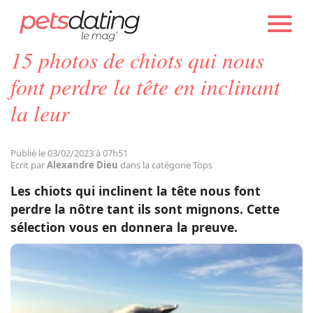
PETS DATING
ACTUALITÉS
TOPS
15 photos de chiots qui nous
Chien
font perdre la tête en inclinant
la leur
Chat
Publié le 03/02/2023 à 07h51
Faits Divers
Ecrit par
Alexandre Dieu
dans la catégorie Tops
Les chiots qui inclinent la tête nous font
Emotion
perdre la nôtre tant ils sont mignons. Cette
sélection vous en donnera la preuve.
Tops
Sauvetages