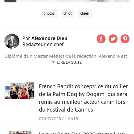
photos
chiot
chien
Par
Alexandre Dieu
Rédacteur en chef
Diplômé d’un Master Métiers de la rédaction, Alexandre est
un amoureux des chiens depuis son plus jeune âge. Après
LIRE LA SUITE
avoir grandi avec de nombreux chiens, cet adorateur des
Beaucerons vous déniche chaque jour les actualités qui vont
vous émouvoir et vous informer sur nos compagnons
French Bandit conceptrice du collier
préférés.
de la Palm Dog by Dogamí qui sera
remis au meilleur acteur canin lors
du Festival de Cannes
07/07/2026 à 16h15