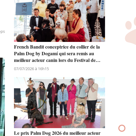
ops
French Bandit conceptrice du collier de la
Palm Dog by Dogamí qui sera remis au
meilleur acteur canin lors du Festival de
Cannes
07/07/2026 à 16h15
Le prix Palm Dog 2026 du meilleur acteur