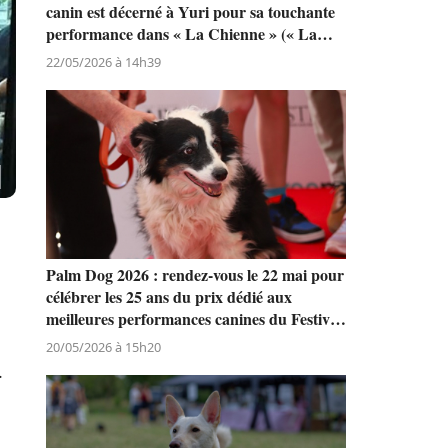
canin est décerné à Yuri pour sa touchante
performance dans « La Chienne » (« La
Perra ») de Dominga Sotomayor
22/05/2026 à 14h39
Palm Dog 2026 : rendez-vous le 22 mai pour
célébrer les 25 ans du prix dédié aux
meilleures performances canines du Festival
de Cannes
20/05/2026 à 15h20
.