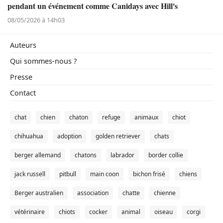
pendant un événement comme Canidays avec Hill's
08/05/2026 à 14h03
Auteurs
Qui sommes-nous ?
Presse
Contact
chat
chien
chaton
refuge
animaux
chiot
chihuahua
adoption
golden retriever
chats
berger allemand
chatons
labrador
border collie
jack russell
pitbull
main coon
bichon frisé
chiens
Berger australien
association
chatte
chienne
vétérinaire
chiots
cocker
animal
oiseau
corgi