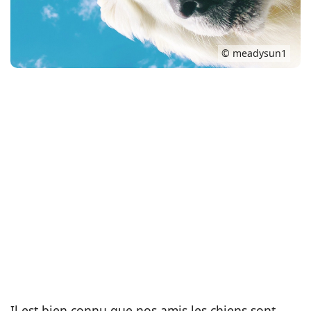
Conso
© meadysun1
Il est bien connu que nos amis les chiens sont