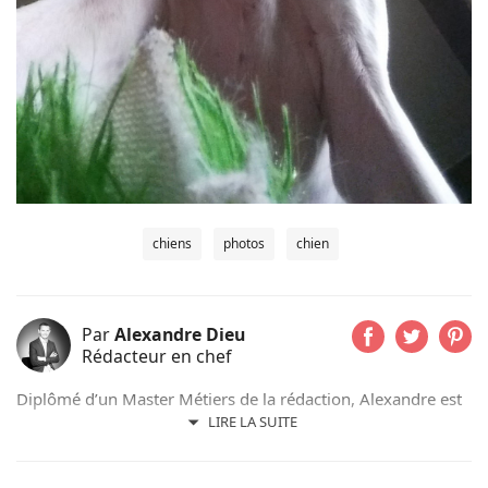
chiens
photos
chien
Par
Alexandre Dieu
Rédacteur en chef
Diplômé d’un Master Métiers de la rédaction, Alexandre est
un amoureux des chiens depuis son plus jeune âge. Après
LIRE LA SUITE
avoir grandi avec de nombreux chiens, cet adorateur des
Beaucerons vous déniche chaque jour les actualités qui vont