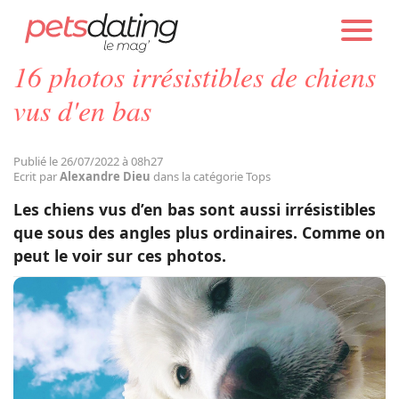
PETS DATING
ACTUALITÉS
TOPS
16 photos irrésistibles de chiens
Chien
vus d'en bas
Chat
Publié le 26/07/2022 à 08h27
Ecrit par
Alexandre Dieu
dans la catégorie Tops
Faits Divers
Les chiens vus d’en bas sont aussi irrésistibles
que sous des angles plus ordinaires. Comme on
peut le voir sur ces photos.
Emotion
Tops
Sauvetages