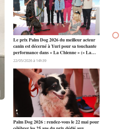
ops
e
French Bandit conceptrice du collier de la
Palm Dog by Dogamí qui sera remis au
meilleur acteur canin lors du Festival de
Cannes
07/07/2026 à 16h15
Le prix Palm Dog 2026 du meilleur acteur