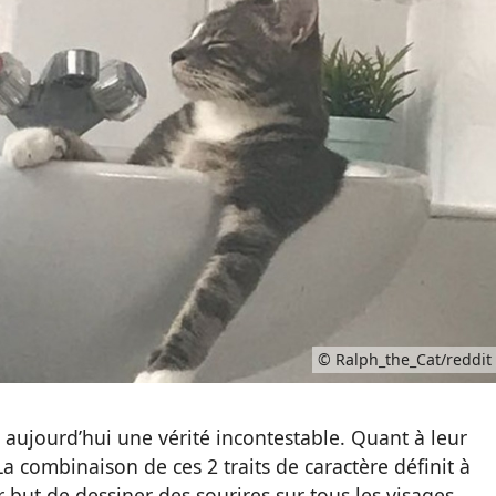
t donné pour mission de vous offrir
compter
Ecrit par
Alexandre Dieu
dans la catégorie T
ectif de couvrir leurs familles de bonheur. Comm