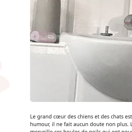
17 photos d'animaux s'étan
sourires et affection sans 
Publié le 02/02/2023 à 07h49
Nos animaux de compagnie ont pour obj
nous le prouvent ces photos.