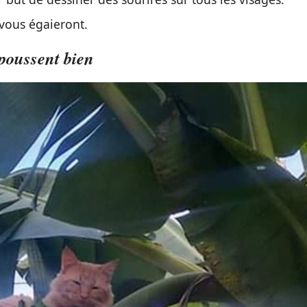
© Ralph_the_Cat/reddit
 aujourd’hui une vérité incontestable. Quant à leur
a combinaison de ces 2 traits de caractère définit à
 but de dessiner des sourires sur tous les visages.
 vous égaieront.
 poussent bien