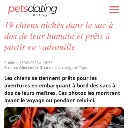
PETS DATING
ACTUALITÉS
TOPS
19 chiens nichés dans le sac à
Chien
dos de leur humain et prêts à
partir en vadrouille
Chat
Publié le 15/02/2023 à 12h53
Faits Divers
Ecrit par
Alexandre Dieu
dans la catégorie Tops
Les chiens se tiennent prêts pour les
Emotion
aventures en embarquant à bord des sacs à
dos de leurs maîtres. Ces photos les montrent
avant le voyage ou pendant celui-ci.
Tops
Sauvetages