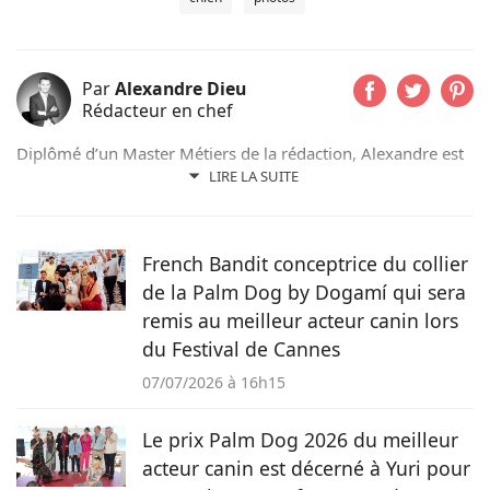
Par
Alexandre Dieu
Rédacteur en chef
Diplômé d’un Master Métiers de la rédaction, Alexandre est
un amoureux des chiens depuis son plus jeune âge. Après
LIRE LA SUITE
avoir grandi avec de nombreux chiens, cet adorateur des
Beaucerons vous déniche chaque jour les actualités qui vont
vous émouvoir et vous informer sur nos compagnons
French Bandit conceptrice du collier
préférés.
de la Palm Dog by Dogamí qui sera
remis au meilleur acteur canin lors
du Festival de Cannes
07/07/2026 à 16h15
Le prix Palm Dog 2026 du meilleur
acteur canin est décerné à Yuri pour