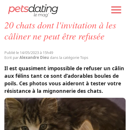
PETS DATING
ACTUALITÉS
TOPS
20 chats dont l'invitation à les
Chien
câliner ne peut être refusée
Chat
Publié le 14/05/2023 à 15h49
Ecrit par
Alexandre Dieu
dans la catégorie Tops
Faits Divers
Il est quasiment impossible de refuser un câlin
aux félins tant ce sont d’adorables boules de
poils. Ces photos vous aideront à tester votre
Emotion
résistance à la mignonnerie des chats.
Tops
Sauvetages