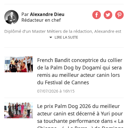
Par
Alexandre Dieu
Rédacteur en chef
Diplômé d’un Master Métiers de la rédaction, Alexandre est
un amoureux des chiens depuis son plus jeune âge. Après
LIRE LA SUITE
avoir grandi avec de nombreux chiens, cet adorateur des
Beaucerons vous déniche chaque jour les actualités qui vont
vous émouvoir et vous informer sur nos compagnons
French Bandit conceptrice du collier
préférés.
de la Palm Dog by Dogamí qui sera
remis au meilleur acteur canin lors
du Festival de Cannes
07/07/2026 à 16h15
Le prix Palm Dog 2026 du meilleur
acteur canin est décerné à Yuri pour
sa touchante performance dans « La