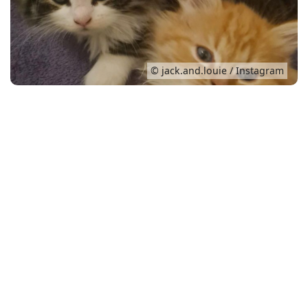
Conso
© jack.and.louie / Instagram