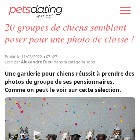
PETS DATING
ACTUALITÉS
TOPS
20 groupes de chiens semblant
Chien
poser pour une photo de classe !
Chat
Publié le 11/08/2022 à 07h27
Ecrit par
Alexandre Dieu
dans la catégorie Tops
Faits Divers
Une garderie pour chiens réussit à prendre des
photos de groupe de ses pensionnaires.
Comme on peut le voir sur cette sélection.
Emotion
Tops
Sauvetages