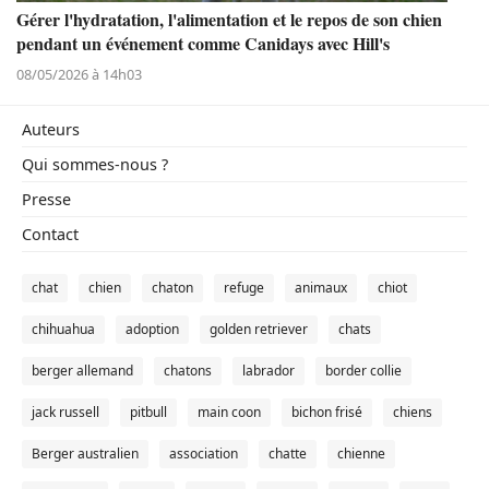
Gérer l'hydratation, l'alimentation et le repos de son chien
pendant un événement comme Canidays avec Hill's
08/05/2026 à 14h03
Auteurs
Qui sommes-nous ?
Presse
Contact
chat
chien
chaton
refuge
animaux
chiot
chihuahua
adoption
golden retriever
chats
berger allemand
chatons
labrador
border collie
jack russell
pitbull
main coon
bichon frisé
chiens
Berger australien
association
chatte
chienne