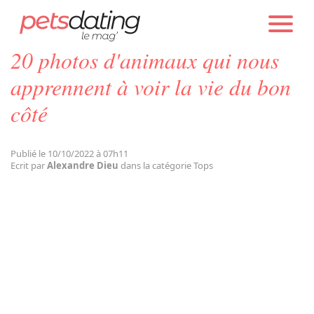
PETS DATING
ACTUALITÉS
TOPS
20 photos d'animaux qui nous
Chien
apprennent à voir la vie du bon
côté
Chat
Publié le 10/10/2022 à 07h11
Faits Divers
Ecrit par
Alexandre Dieu
dans la catégorie Tops
Emotion
Tops
Sauvetages