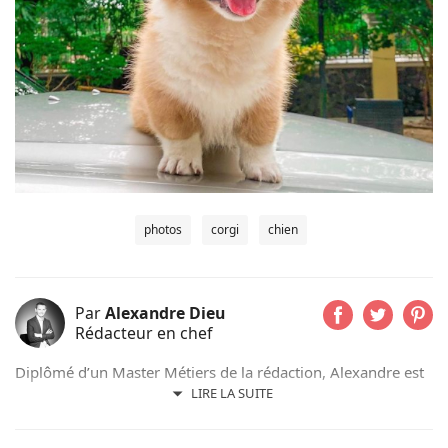
photos
corgi
chien
Par
Alexandre Dieu
Rédacteur en chef
Diplômé d’un Master Métiers de la rédaction, Alexandre est
un amoureux des chiens depuis son plus jeune âge. Après
LIRE LA SUITE
avoir grandi avec de nombreux chiens, cet adorateur des
Beaucerons vous déniche chaque jour les actualités qui vont