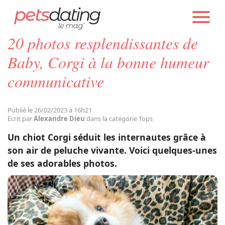
PETS DATING
ACTUALITÉS
TOPS
20 photos resplendissantes de
Chien
Baby, Corgi à la bonne humeur
communicative
Chat
Publié le 26/02/2023 à 16h21
Faits Divers
Ecrit par
Alexandre Dieu
dans la catégorie Tops
Un chiot Corgi séduit les internautes grâce à
Emotion
son air de peluche vivante. Voici quelques-unes
de ses adorables photos.
Tops
Sauvetages