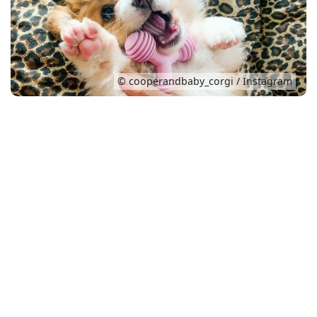
Conso
© cooperandbaby_corgi / Instagram