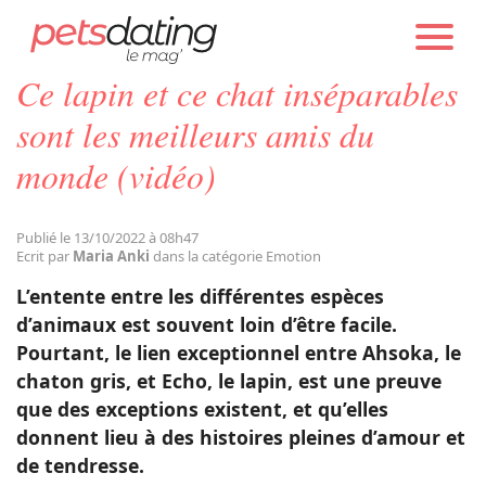
PETS DATING
ACTUALITÉS
EMOTION
Ce lapin et ce chat inséparables
Chien
sont les meilleurs amis du
monde (vidéo)
Chat
Publié le 13/10/2022 à 08h47
Faits Divers
Ecrit par
Maria Anki
dans la catégorie Emotion
L’entente entre les différentes espèces
Emotion
d’animaux est souvent loin d’être facile.
Pourtant, le lien exceptionnel entre Ahsoka, le
chaton gris, et Echo, le lapin, est une preuve
Tops
que des exceptions existent, et qu’elles
donnent lieu à des histoires pleines d’amour et
Sauvetages
de tendresse.