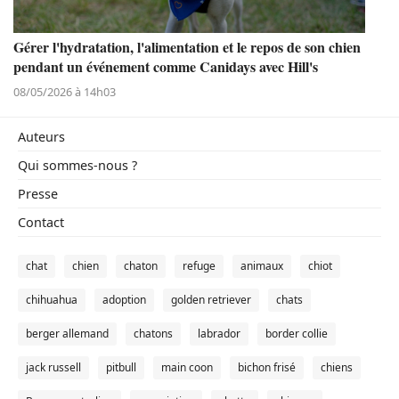
Gérer l'hydratation, l'alimentation et le repos de son chien
pendant un événement comme Canidays avec Hill's
08/05/2026 à 14h03
Auteurs
Qui sommes-nous ?
Presse
Contact
chat
chien
chaton
refuge
animaux
chiot
chihuahua
adoption
golden retriever
chats
berger allemand
chatons
labrador
border collie
jack russell
pitbull
main coon
bichon frisé
chiens