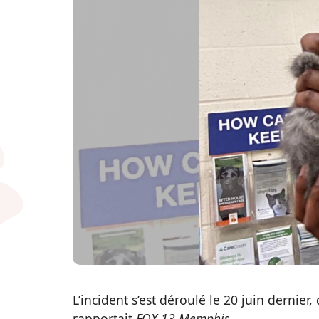
L’incident s’est déroulé le 20 juin dernier
rapportait
FOX 13 Memphis
.