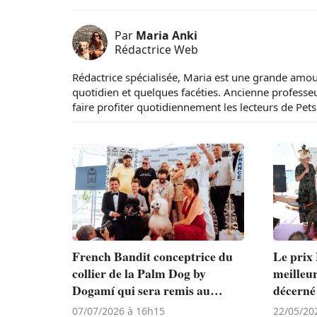
Par
Maria Anki
Rédactrice Web
Rédactrice spécialisée, Maria est une grande amo
quotidien et quelques facéties. Ancienne professeure
faire profiter quotidiennement les lecteurs de Pets
French Bandit conceptrice du
Le prix
collier de la Palm Dog by
meilleur
Dogamí qui sera remis au
décerné
meilleur acteur canin lors du
touchan
07/07/2026 à 16h15
22/05/20