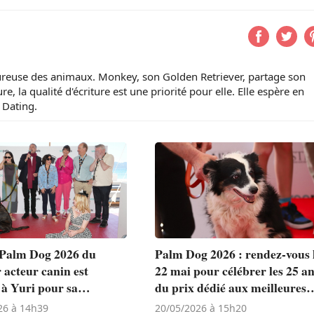
ureuse des animaux. Monkey, son Golden Retriever, partage son
, la qualité d'écriture est une priorité pour elle. Elle espère en
 Dating.
 Palm Dog 2026 du
Palm Dog 2026 : rendez-vous 
 acteur canin est
22 mai pour célébrer les 25 a
 à Yuri pour sa
du prix dédié aux meilleures
te performance dans «
performances canines du
26 à 14h39
20/05/2026 à 15h20