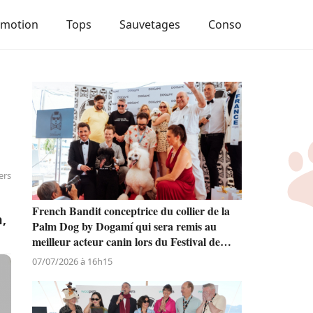
Emotion
Tops
Sauvetages
Conso
ers
French Bandit conceptrice du collier de la
n,
Palm Dog by Dogamí qui sera remis au
meilleur acteur canin lors du Festival de
Cannes
07/07/2026 à 16h15