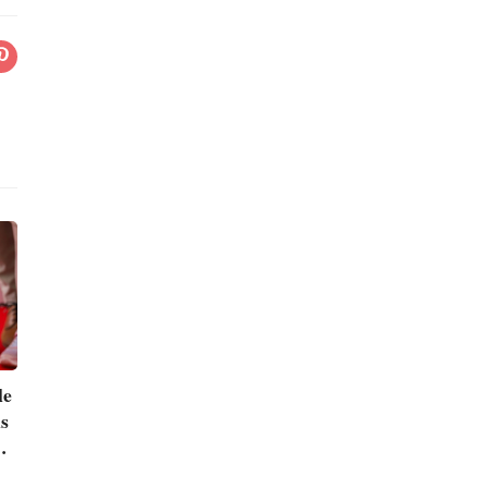
le
ns