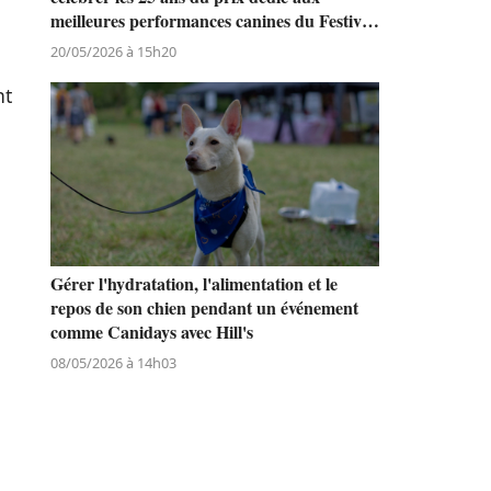
meilleures performances canines du Festival
de Cannes
20/05/2026 à 15h20
nt
Gérer l'hydratation, l'alimentation et le
repos de son chien pendant un événement
comme Canidays avec Hill's
08/05/2026 à 14h03