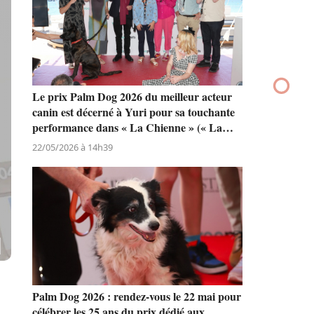
Le prix Palm Dog 2026 du meilleur acteur
canin est décerné à Yuri pour sa touchante
performance dans « La Chienne » (« La
Perra ») de Dominga Sotomayor
22/05/2026 à 14h39
Palm Dog 2026 : rendez-vous le 22 mai pour
célébrer les 25 ans du prix dédié aux