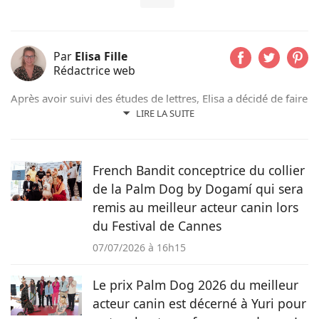
Par
Elisa Fille
Rédactrice web
Après avoir suivi des études de lettres, Elisa a décidé de faire
de sa passion pour la rédaction son véritable métier.
LIRE LA SUITE
Entourée d’animaux depuis l’enfance, elle a aujourd’hui
adopté un Berger Australien qui partage son quotidien et
qui lui souffle l’inspiration pour rédiger les articles de Pets
French Bandit conceptrice du collier
Dating !
de la Palm Dog by Dogamí qui sera
remis au meilleur acteur canin lors
du Festival de Cannes
07/07/2026 à 16h15
Le prix Palm Dog 2026 du meilleur
acteur canin est décerné à Yuri pour