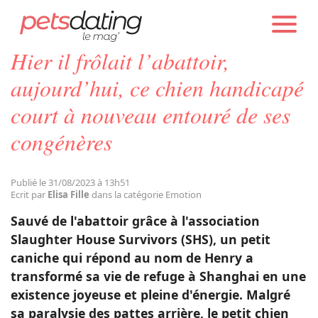
PETS DATING
ACTUALITÉS
EMOTION
Hier il frôlait l’abattoir,
Chien
aujourd’hui, ce chien handicapé
court à nouveau entouré de ses
Chat
congénères
Faits Divers
Publié le 31/08/2023 à 13h51
Ecrit par
Elisa Fille
dans la catégorie Emotion
Emotion
Sauvé de l'abattoir grâce à l'association
Slaughter House Survivors (SHS), un petit
Tops
caniche qui répond au nom de Henry a
transformé sa vie de refuge à Shanghai en une
existence joyeuse et pleine d'énergie. Malgré
Sauvetages
sa paralysie des pattes arrière, le petit chien