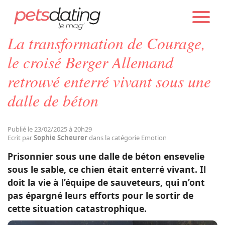
PETS DATING
ACTUALITÉS
EMOTION
La transformation de Courage,
Chien
le croisé Berger Allemand
retrouvé enterré vivant sous une
Chat
dalle de béton
Faits Divers
Publié le 23/02/2025 à 20h29
Ecrit par
Sophie Scheurer
dans la catégorie Emotion
Emotion
Prisonnier sous une dalle de béton ensevelie
sous le sable, ce chien était enterré vivant. Il
Tops
doit la vie à l’équipe de sauveteurs, qui n’ont
pas épargné leurs efforts pour le sortir de
cette situation catastrophique.
Sauvetages