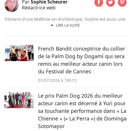
Par
Sophie Scheurer
Rédactrice web
Titulaire d’une Maîtrise en Archéologie, Sophie est aussi une
passionnée par la rédaction et la langue française.
LIRE LA SUITE
Amoureuse des animaux depuis toujours, elle possède 2
chiens, un chat et 3 lapins, qu’elle considère comme des
membres à part entière de sa famille. Ce sont ces passions
French Bandit conceptrice du collier
qui l’ont amenée à mettre sa plume au service de Pets
de la Palm Dog by Dogamí qui sera
Dating et ses boules de poils lui donnent chaque jour de
l’inspiration pour écrire.
remis au meilleur acteur canin lors
du Festival de Cannes
07/07/2026 à 16h15
Le prix Palm Dog 2026 du meilleur
acteur canin est décerné à Yuri pour
sa touchante performance dans « La
Chienne » (« La Perra ») de Dominga
Sotomayor