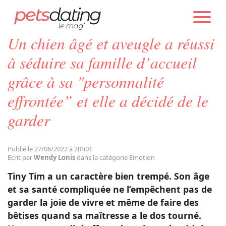
PETS DATING
ACTUALITÉS
EMOTION
Un chien âgé et aveugle a réussi
Chien
à séduire sa famille d’accueil
grâce à sa "personnalité
Chat
effrontée” et elle a décidé de le
garder
Faits Divers
Emotion
Publié le 27/06/2022 à 20h01
Ecrit par
Wendy Lonis
dans la catégorie Emotion
Tiny Tim a un caractère bien trempé. Son âge
Tops
et sa santé compliquée ne l’empêchent pas de
garder la joie de vivre et même de faire des
Sauvetages
bêtises quand sa maîtresse a le dos tourné.