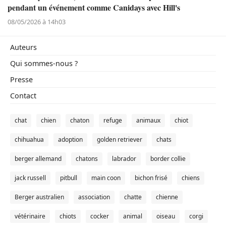
pendant un événement comme Canidays avec Hill's
08/05/2026 à 14h03
Auteurs
Qui sommes-nous ?
Presse
Contact
chat
chien
chaton
refuge
animaux
chiot
chihuahua
adoption
golden retriever
chats
berger allemand
chatons
labrador
border collie
jack russell
pitbull
main coon
bichon frisé
chiens
Berger australien
association
chatte
chienne
vétérinaire
chiots
cocker
animal
oiseau
corgi