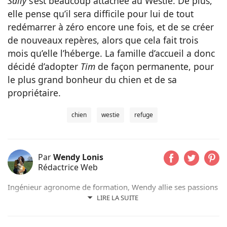
Sally
s’est beaucoup attachée au Westie. De plus,
elle pense qu’il sera difficile pour lui de tout
redémarrer à zéro encore une fois, et de se créer
de nouveaux repères, alors que cela fait trois
mois qu’elle l’héberge. La famille d’accueil a donc
décidé d’adopter
Tim
de façon permanente, pour
le plus grand bonheur du chien et de sa
propriétaire.
chien
westie
refuge
Par
Wendy Lonis
Rédactrice Web
Ingénieur agronome de formation, Wendy allie ses passions
pour les mots et les animaux en écrivant pour Pets-dating.
LIRE LA SUITE
Rédactrice web indépendante, elle partage sa maison avec
de nombreux amis à poils ou à plumes : un berger