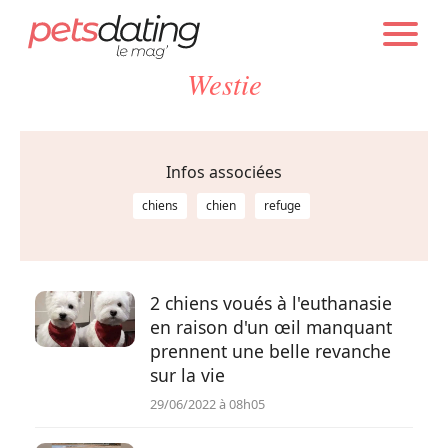
PETS DATING
INFOS
Westie
Chien
Chat
Infos associées
chiens
chien
refuge
Faits Divers
Emotion
2 chiens voués à l'euthanasie
en raison d'un œil manquant
prennent une belle revanche
Tops
sur la vie
29/06/2022 à 08h05
Sauvetages