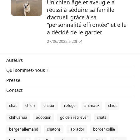
Un chien âgé et aveugle a
réussi à séduire sa famille
Conso
d’accueil grâce à sa
"personnalité effrontée” et elle
a décidé de le garder
27/06/2022 à 20h01
Auteurs
Qui sommes-nous ?
Presse
Contact
chat
chien
chaton
refuge
animaux
chiot
chihuahua
adoption
golden retriever
chats
berger allemand
chatons
labrador
border collie