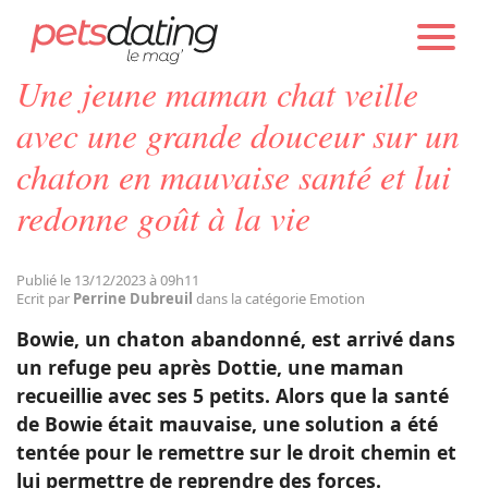
PETS DATING
ACTUALITÉS
EMOTION
Une jeune maman chat veille
Chien
avec une grande douceur sur un
chaton en mauvaise santé et lui
Chat
redonne goût à la vie
Faits Divers
Publié le 13/12/2023 à 09h11
Ecrit par
Perrine Dubreuil
dans la catégorie Emotion
Emotion
Bowie, un chaton abandonné, est arrivé dans
un refuge peu après Dottie, une maman
Tops
recueillie avec ses 5 petits. Alors que la santé
de Bowie était mauvaise, une solution a été
tentée pour le remettre sur le droit chemin et
Sauvetages
lui permettre de reprendre des forces.