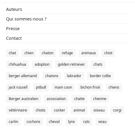
Auteurs
Qui sommes-nous ?
Presse
Contact
chat
chien
chaton
refuge
animaux
chiot
chihuahua
adoption
golden retriever
chats
berger allemand
chatons
labrador
border collie
jack russell
pitbull
main coon
bichon frisé
chiens
Berger australien
association
chatte
chienne
vétérinaire
chiots
cocker
animal
oiseau
corgi
carlin
cochons
cheval
lynx
rats
veau