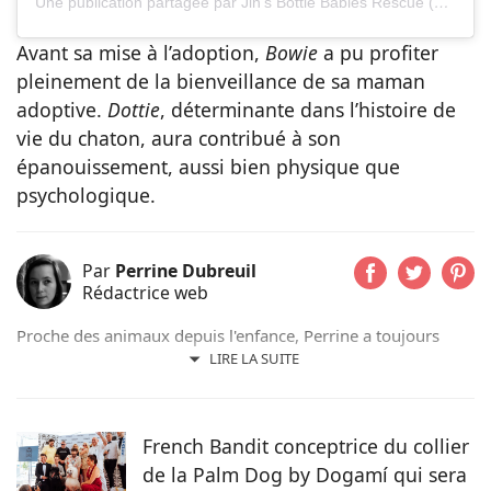
Une publication partagée par Jin’s Bottle Babies Rescue (@jinsbottlebabies)
Avant sa mise à l’adoption,
Bowie
a pu profiter
pleinement de la bienveillance de sa maman
adoptive.
Dottie
, déterminante dans l’histoire de
vie du chaton, aura contribué à son
épanouissement, aussi bien physique que
psychologique.
Par
Perrine Dubreuil
Rédactrice web
Proche des animaux depuis l'enfance, Perrine a toujours
évolué aux côtés de chats, de chiens ou encore d'oiseaux.
LIRE LA SUITE
Après un cursus littéraire et artistique, elle s'oriente
naturellement vers la rédaction et prend beaucoup de plaisir
à raconter les histoires de nos amis à quatre pattes pour le
French Bandit conceptrice du collier
magazine Pets Dating.
de la Palm Dog by Dogamí qui sera