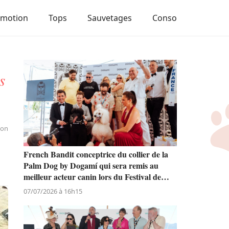
Emotion
Tops
Sauvetages
Conso
s
ion
French Bandit conceptrice du collier de la
Palm Dog by Dogamí qui sera remis au
meilleur acteur canin lors du Festival de
Cannes
07/07/2026 à 16h15