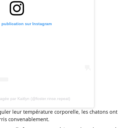
e publication sur Instagram
agée par Kaitlyn (@foster.rinse.repeat)
guler leur température corporelle, les chatons ont
rris convenablement.