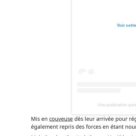
Voir cett
Une publication part
Mis en
couveuse
dès leur arrivée pour ré
également repris des forces en étant nou