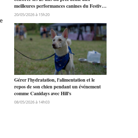
meilleures performances canines du Festival
de Cannes
20/05/2026 à 15h20
de
Gérer l'hydratation, l'alimentation et le
repos de son chien pendant un événement
comme Canidays avec Hill's
08/05/2026 à 14h03