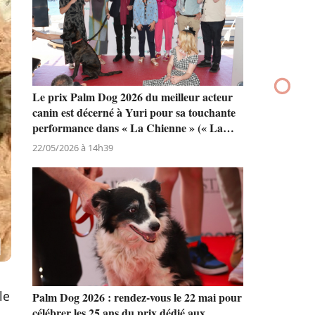
Le prix Palm Dog 2026 du meilleur acteur
canin est décerné à Yuri pour sa touchante
performance dans « La Chienne » (« La
Perra ») de Dominga Sotomayor
22/05/2026 à 14h39
le
Palm Dog 2026 : rendez-vous le 22 mai pour
célébrer les 25 ans du prix dédié aux