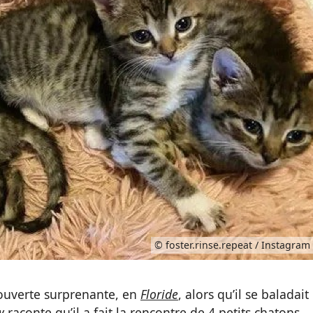
© foster.rinse.repeat / Instagram
ouverte surprenante, en
Floride
, alors qu’il se baladait 
w
raconte qu’il a fait la rencontre de 4 petits chatons,