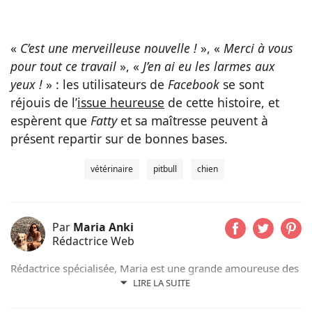
«
C’est une merveilleuse nouvelle !
», «
Merci à vous
pour tout ce travail
», «
J’en ai eu les larmes aux
yeux !
» : les utilisateurs de
Facebook
se sont
réjouis de l’
issue heureuse
de cette histoire, et
espèrent que
Fatty
et sa maîtresse peuvent à
présent repartir sur de bonnes bases.
vétérinaire
pitbull
chien
Par
Maria Anki
Rédactrice Web
Rédactrice spécialisée, Maria est une grande amoureuse des
animaux. Monkey, son Golden Retriever, partage son
LIRE LA SUITE
quotidien et quelques facéties. Ancienne professeure, la
qualité d'écriture est une priorité pour elle. Elle espère en