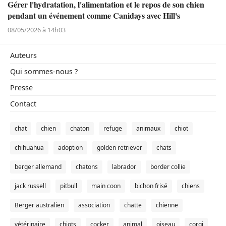
Gérer l'hydratation, l'alimentation et le repos de son chien
pendant un événement comme Canidays avec Hill's
08/05/2026 à 14h03
Auteurs
Qui sommes-nous ?
Presse
Contact
chat
chien
chaton
refuge
animaux
chiot
chihuahua
adoption
golden retriever
chats
berger allemand
chatons
labrador
border collie
jack russell
pitbull
main coon
bichon frisé
chiens
Berger australien
association
chatte
chienne
vétérinaire
chiots
cocker
animal
oiseau
corgi