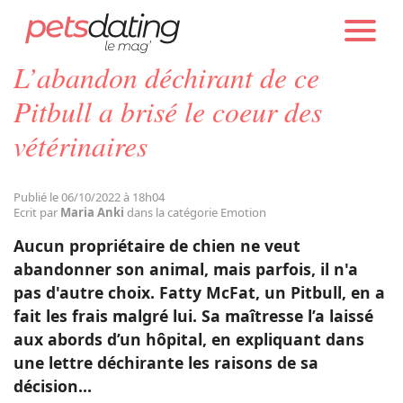
PETS DATING
ACTUALITÉS
EMOTION
L’abandon déchirant de ce
Chien
Pitbull a brisé le coeur des
vétérinaires
Chat
Publié le 06/10/2022 à 18h04
Faits Divers
Ecrit par
Maria Anki
dans la catégorie Emotion
Aucun propriétaire de chien ne veut
Emotion
abandonner son animal, mais parfois, il n'a
pas d'autre choix. Fatty McFat, un Pitbull, en a
fait les frais malgré lui. Sa maîtresse l’a laissé
Tops
aux abords d’un hôpital, en expliquant dans
une lettre déchirante les raisons de sa
Sauvetages
décision…