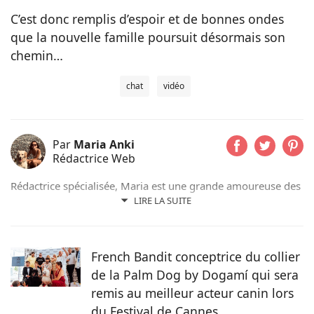
C’est donc remplis d’espoir et de bonnes ondes
que la nouvelle famille poursuit désormais son
chemin…
chat
vidéo
Par
Maria Anki
Rédactrice Web
Rédactrice spécialisée, Maria est une grande amoureuse des
animaux. Monkey, son Golden Retriever, partage son
LIRE LA SUITE
quotidien et quelques facéties. Ancienne professeure, la
qualité d'écriture est une priorité pour elle. Elle espère en
faire profiter quotidiennement les lecteurs de Pets Dating.
French Bandit conceptrice du collier
de la Palm Dog by Dogamí qui sera
remis au meilleur acteur canin lors
du Festival de Cannes