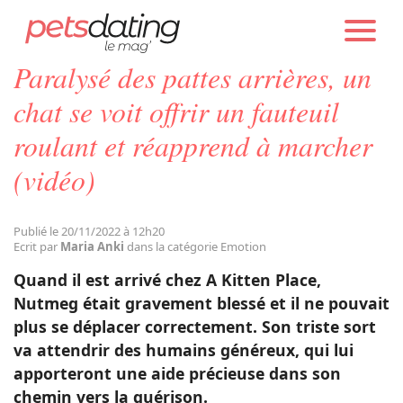
PETS DATING
ACTUALITÉS
EMOTION
Paralysé des pattes arrières, un
Chien
chat se voit offrir un fauteuil
roulant et réapprend à marcher
Chat
(vidéo)
Faits Divers
Publié le 20/11/2022 à 12h20
Ecrit par
Maria Anki
dans la catégorie Emotion
Emotion
Quand il est arrivé chez A Kitten Place,
Nutmeg était gravement blessé et il ne pouvait
Tops
plus se déplacer correctement. Son triste sort
va attendrir des humains généreux, qui lui
apporteront une aide précieuse dans son
Sauvetages
chemin vers la guérison.