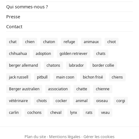
Qui sommes-nous ?
Presse
Contact
chat
chien
chaton
refuge
animaux
chiot
chihuahua
adoption
golden retriever
chats
berger allemand
chatons
labrador
border collie
jack russell
pitbull
main coon
bichon frisé
chiens
Berger australien
association
chatte
chienne
vétérinaire
chiots
cocker
animal
oiseau
corgi
carlin
cochons
cheval
lynx
rats
veau
Plan du site
-
Mentions légales
-
Gérer les cookies