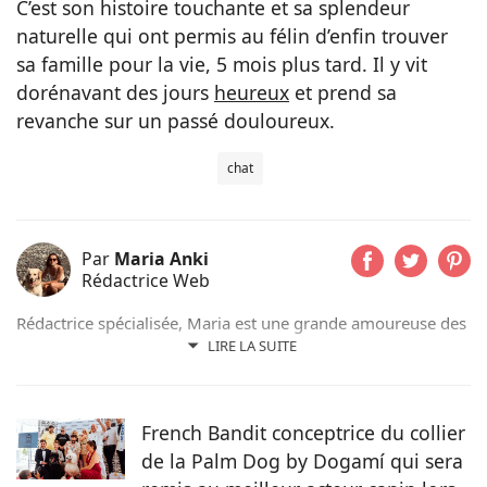
C’est son histoire touchante et sa splendeur
naturelle qui ont permis au félin d’enfin trouver
sa famille pour la vie, 5 mois plus tard. Il y vit
dorénavant des jours
heureux
et prend sa
revanche sur un passé douloureux.
chat
Par
Maria Anki
Rédactrice Web
Rédactrice spécialisée, Maria est une grande amoureuse des
animaux. Monkey, son Golden Retriever, partage son
LIRE LA SUITE
quotidien et quelques facéties. Ancienne professeure, la
qualité d'écriture est une priorité pour elle. Elle espère en
faire profiter quotidiennement les lecteurs de Pets Dating.
French Bandit conceptrice du collier
de la Palm Dog by Dogamí qui sera