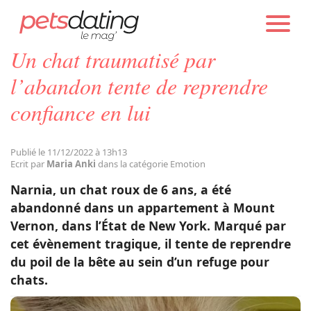
PETS DATING
ACTUALITÉS
EMOTION
Un chat traumatisé par
Chien
l’abandon tente de reprendre
confiance en lui
Chat
Publié le 11/12/2022 à 13h13
Faits Divers
Ecrit par
Maria Anki
dans la catégorie Emotion
Narnia, un chat roux de 6 ans, a été
Emotion
abandonné dans un appartement à Mount
Vernon, dans l’État de New York. Marqué par
cet évènement tragique, il tente de reprendre
Tops
du poil de la bête au sein d’un refuge pour
chats.
Sauvetages