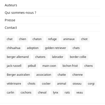
Auteurs
Qui sommes-nous ?
Presse
Contact
chat
chien
chaton
refuge
animaux
chiot
chihuahua
adoption
golden retriever
chats
berger allemand
chatons
labrador
border collie
jack russell
pitbull
main coon
bichon frisé
chiens
Berger australien
association
chatte
chienne
vétérinaire
chiots
cocker
animal
oiseau
corgi
carlin
cochons
cheval
lynx
rats
veau